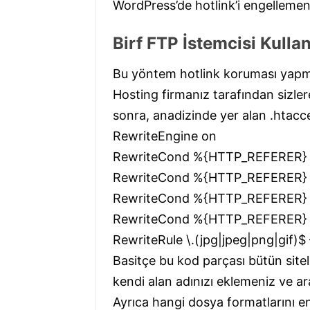
WordPress’de hotlink’i engellemen
Birf FTP İstemcisi Kull
Bu yöntem hotlink koruması yapmak
Hosting firmanız tarafından sizlere 
sonra, anadizinde yer alan .htacce
RewriteEngine on
RewriteCond %{HTTP_REFERER} 
RewriteCond %{HTTP_REFERER} !
RewriteCond %{HTTP_REFERER} !
RewriteCond %{HTTP_REFERER} !
RewriteRule \.(jpg|jpeg|png|gif)$ 
Basitçe bu kod parçası bütün site
kendi alan adınızı eklemeniz ve ar
Ayrıca hangi dosya formatlarını e