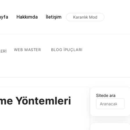
ayfa
Hakkımda
İletişim
Karanlık Mod
WEB MASTER
BLOG IPUÇLARI
ERI
Sitede ara
tme Yöntemleri