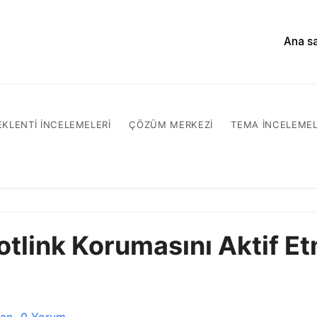
Ana s
EKLENTI INCELEMELERI
ÇÖZÜM MERKEZI
TEMA INCELEMEL
tlink Korumasını Aktif E
ğan
0 Yorum