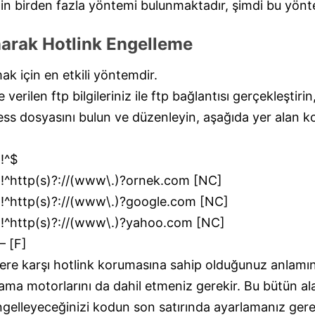
in birden fazla yöntemi bulunmaktadır, şimdi bu yöntem
anarak Hotlink Engelleme
 için en etkili yöntemdir.
verilen ftp bilgileriniz ile ftp bağlantısı gerçekleştiri
ss dosyasını bulun ve düzenleyin, aşağıda yer alan kod
!^$
^http(s)?://(www\.)?ornek.com [NC]
^http(s)?://(www\.)?google.com [NC]
^http(s)?://(www\.)?yahoo.com [NC]
– [F]
lere karşı hotlink korumasına sahip olduğunuz anlamın
ama motorlarını da dahil etmeniz gerekir. Bu bütün alan
ngelleyeceğinizi kodun son satırında ayarlamanız gere