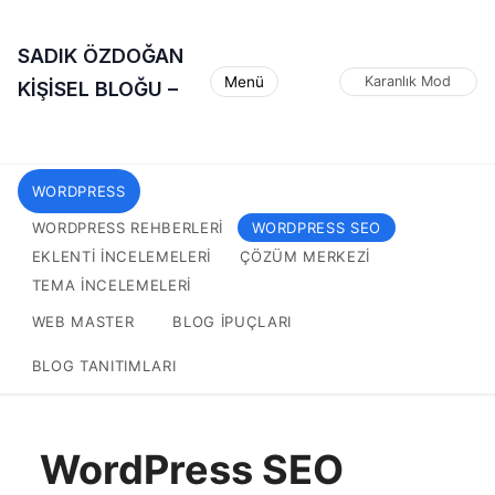
SADIK ÖZDOĞAN
Menü
Karanlık Mod
KİŞİSEL BLOĞU –
WORDPRESS
WORDPRESS REHBERLERI
WORDPRESS SEO
EKLENTI INCELEMELERI
ÇÖZÜM MERKEZI
TEMA INCELEMELERI
WEB MASTER
BLOG IPUÇLARI
BLOG TANITIMLARI
WordPress SEO