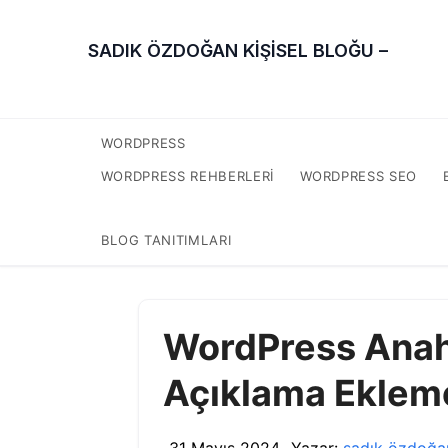
SADIK ÖZDOĞAN KİŞİSEL BLOĞU –
WORDPRESS
WORDPRESS REHBERLERI
WORDPRESS SEO
BLOG TANITIMLARI
WordPress Anaht
Açıklama Ekleme 
31 Mayıs 2024
Yazar:
sadık özdoğa