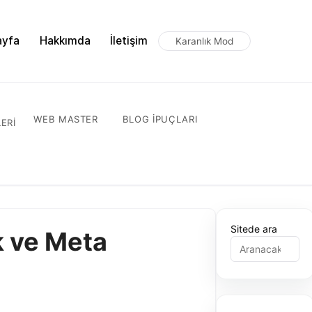
ayfa
Hakkımda
İletişim
Karanlık Mod
WEB MASTER
BLOG IPUÇLARI
ERI
Sitede ara
k ve Meta