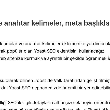
le anahtar kelimeler, meta başlıkl
lamalar ve anahtar kelimeler eklemenize yardımcı ola
ak popüler olan Yoast SEO eklentisini kullanacağız.
b sitenize kurmak ve ayrıntılı bir şekilde öğrenmek i
 olarak bilinen Joost de Valk tarafından geliştirilmi
sa da, Yoast SEO cephanenizde önemli bir yer edinebil
liği SEO ile ilgili detayların altını çizerek neyin öneml
 yazı uzunluğu ve cümle yapısı gösterilebilir. Eklentiyi