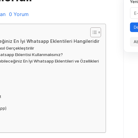
Yeni
ğan
0 Yorum
D
iniz En İyi Whatsapp Eklentileri Hangileridir
Ab
l Gerçekleştirilir
sapp Eklentisi Kullanmalısınız?
leceğiniz En İyi Whatsapp Eklentileri ve Özellikleri
t
App)