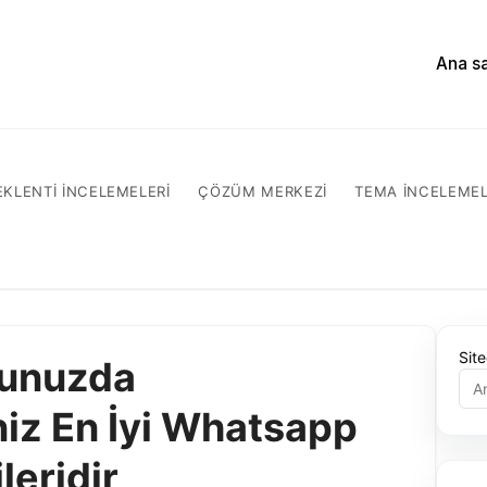
Ana s
EKLENTI INCELEMELERI
ÇÖZÜM MERKEZI
TEMA INCELEMEL
Sit
gunuzda
niz En İyi Whatsapp
leridir