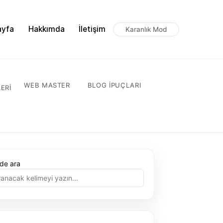
ayfa
Hakkımda
İletişim
Karanlık Mod
WEB MASTER
BLOG IPUÇLARI
ERI
ede ara