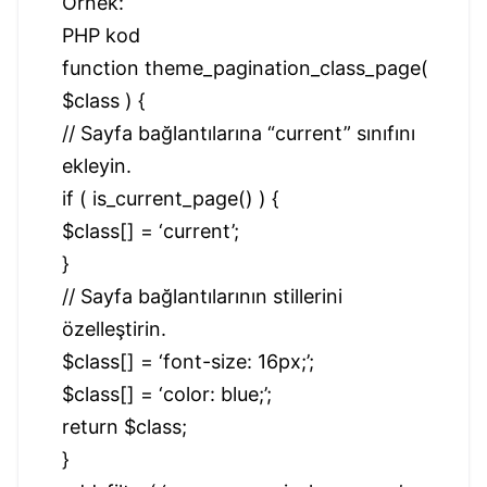
Örnek:
PHP kod
function theme_pagination_class_page(
$class ) {
// Sayfa bağlantılarına “current” sınıfını
ekleyin.
if ( is_current_page() ) {
$class[] = ‘current’;
}
// Sayfa bağlantılarının stillerini
özelleştirin.
$class[] = ‘font-size: 16px;’;
$class[] = ‘color: blue;’;
return $class;
}