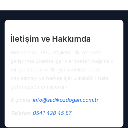
İletişim ve Hakkımda
WordPress, SEO, erişilebilirlik ve içerik
geliştirme üzerine içerikler üreten bağımsız
bir geliştiriciyim. Bilgiyi sadeleştirerek
paylaşmayı ve herkes için ulaşılabilir hale
getirmeyi önemsiyorum.
E-posta:
info@sadikozdogan.com.tr
Telefon:
0541 428 45 87