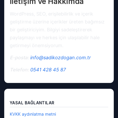
İletişim ve Hakkımda
WordPress, SEO, erişilebilirlik ve içerik
geliştirme üzerine içerikler üreten bağımsız
bir geliştiriciyim. Bilgiyi sadeleştirerek
paylaşmayı ve herkes için ulaşılabilir hale
getirmeyi önemsiyorum.
E-posta:
info@sadikozdogan.com.tr
Telefon:
0541 428 45 87
YASAL BAĞLANTILAR
KVKK aydınlatma metni