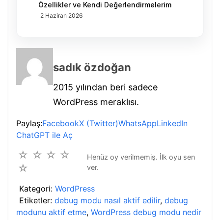
Özellikler ve Kendi Değerlendirmelerim
2 Haziran 2026
sadık özdoğan
2015 yılından beri sadece
WordPress meraklısı.
Paylaş:
Facebook
X (Twitter)
WhatsApp
LinkedIn
ChatGPT ile Aç
☆
☆
☆
☆
Henüz oy verilmemiş. İlk oyu sen
☆
ver.
Kategori:
WordPress
Etiketler:
debug modu nasıl aktif edilir
,
debug
modunu aktif etme
,
WordPress debug modu nedir