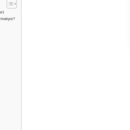
ri
rmalıyız?