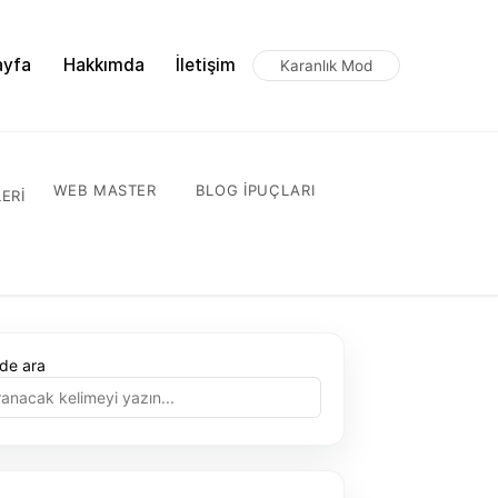
ayfa
Hakkımda
İletişim
Karanlık Mod
WEB MASTER
BLOG IPUÇLARI
ERI
ede ara