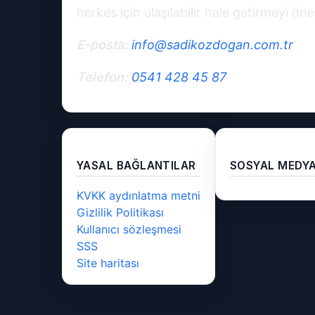
herkes için ulaşılabilir hale getirmeyi ö
E-posta:
info@sadikozdogan.com.tr
Telefon:
0541 428 45 87
YASAL BAĞLANTILAR
SOSYAL MEDYA
KVKK aydınlatma metni
Gizlilik Politikası
Kullanıcı sözleşmesi
SSS
Site haritası