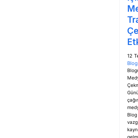
M
Tr
Çe
Etk
12 
Blog
Blog
Medy
Çekm
Günü
çağı
medy
Blog 
vazg
kayn
gelm