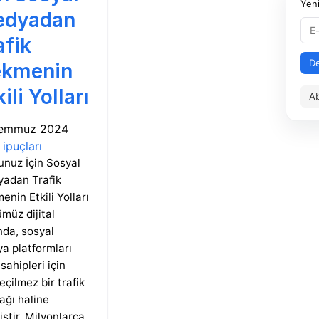
Yeni
edyadan
afik
D
kmenin
ili Yolları
Ab
Temmuz 2024
 ipuçları
unuz İçin Sosyal
adan Trafik
enin Etkili Yolları
müz dijital
nda, sosyal
a platformları
sahipleri için
eçilmez bir trafik
ağı haline
iştir. Milyonlarca