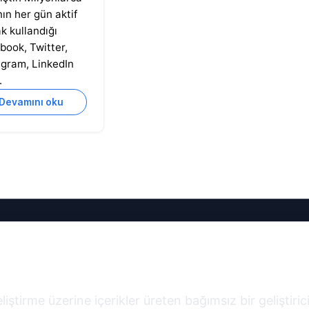
nın her gün aktif
ak kullandığı
book, Twitter,
agram, LinkedIn
.
Devamını oku
eliştirme üzerine içerikler üreten bağımsız bir geliştiri