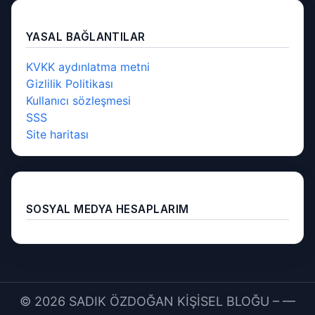
YASAL BAĞLANTILAR
KVKK aydınlatma metni
Gizlilik Politikası
Kullanıcı sözleşmesi
SSS
Site haritası
SOSYAL MEDYA HESAPLARIM
© 2026 SADIK ÖZDOĞAN KİŞİSEL BLOĞU – —