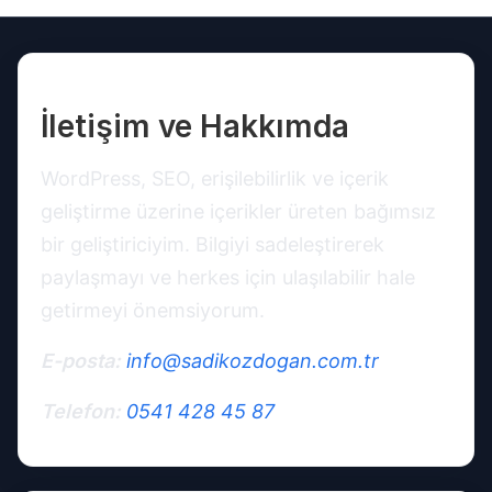
İletişim ve Hakkımda
WordPress, SEO, erişilebilirlik ve içerik
geliştirme üzerine içerikler üreten bağımsız
bir geliştiriciyim. Bilgiyi sadeleştirerek
paylaşmayı ve herkes için ulaşılabilir hale
getirmeyi önemsiyorum.
E-posta:
info@sadikozdogan.com.tr
Telefon:
0541 428 45 87