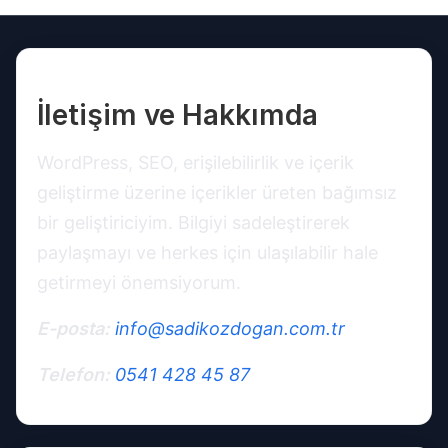
İletişim ve Hakkımda
WordPress, SEO, erişilebilirlik ve içerik
geliştirme üzerine içerikler üreten bağımsız
bir geliştiriciyim. Bilgiyi sadeleştirerek
paylaşmayı ve herkes için ulaşılabilir hale
getirmeyi önemsiyorum.
E-posta:
info@sadikozdogan.com.tr
Telefon:
0541 428 45 87