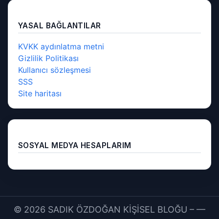
YASAL BAĞLANTILAR
KVKK aydınlatma metni
Gizlilik Politikası
Kullanıcı sözleşmesi
SSS
Site haritası
SOSYAL MEDYA HESAPLARIM
© 2026 SADIK ÖZDOĞAN KİŞİSEL BLOĞU – —